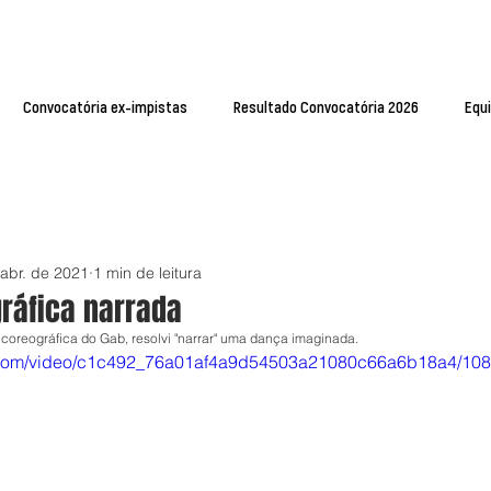
Convocatória ex-impistas
Resultado Convocatória 2026
Equ
abr. de 2021
1 min de leitura
ráfica narrada
a coreográfica do Gab, resolvi "narrar" uma dança imaginada.
tic.com/video/c1c492_76a01af4a9d54503a21080c66a6b18a4/108