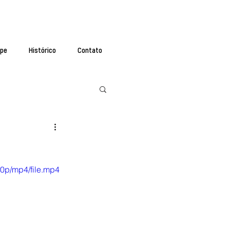
ipe
Histórico
Contato
0p/mp4/file.mp4