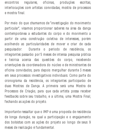
encontros regulares, oficinas, produções escritas,
interlocuções com artistas convidadas, mostra de processos
e mostra final.
Por meio do que chamamos de "investigação do movimento
particular", visamos proporcionar saberes na área da dança
contemporânea a estudantes do corpo e do movimento a
partir de uma construção coletiva de interesses, porém
acolhendo as particularidades de mover e criar de cada
pesquisador. Durante o período de residência, os
integrantes passarão por 5 meses de intensa pesquisa prática
e teórica acerca das questões do corpo, recebendo
orientações da coordenadora do núcleo e de ministrantes de
oficina convidados, para depois mergulhar durante 3 meses
em seus processos investigativos individuais. Como parte do
cronograma da residência, os integrantes participarão de
duas Mostras de Dança. A primeira será uma Mostra de
Processos de Criação, para que cada artista possa receber
feedbacks sobre seu trabalho, e a última, uma Mostra Final,
fechando as ações do projeto.
Importante ressaltar que o IMP é uma proposta de residência
de longa duração, na qual a participação e o engajamento
dos bolsistas com as ações do projeto ao longo de seus 9
meses de realização é fundamental.