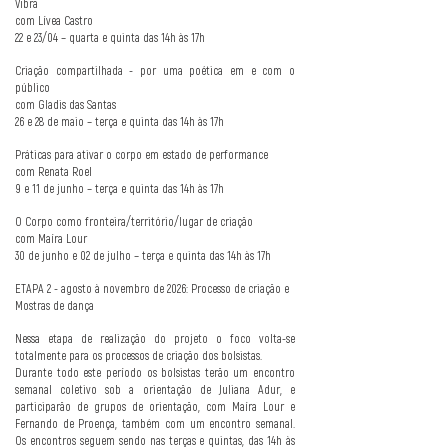
Vibra
com Lívea Castro
22 e 23/04 – quarta e quinta das 14h às 17h
Criação compartilhada - por uma poética em e com o
público
com Gladis das Santas
26 e 28 de maio – terça e quinta das 14h às 17h
Práticas para ativar o corpo em estado de performance
com Renata Roel
9 e 11 de junho – terça e quinta das 14h às 17h
O Corpo como fronteira/território/lugar de criação
com Maíra Lour
30 de junho e 02 de julho – terça e quinta das 14h às 17h
ETAPA 2 - agosto à novembro de 2026: Processo de criação e
Mostras de dança
Nessa etapa de realização do projeto o foco volta-se
totalmente para os processos de criação dos bolsistas.
Durante todo este período os bolsistas terão um encontro
semanal coletivo sob a orientação de Juliana Adur, e
participarão de grupos de orientação, com Maíra Lour e
Fernando de Proença, também com um encontro semanal.
Os encontros seguem sendo nas terças e quintas, das 14h às