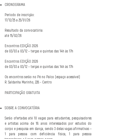
CRONOGRAMA
Período de inscrição:
17/12/25 a 25/01/26
Resultado da convocatória:
até 15/02/26
Encontros EDIÇÃO 2026
de 03/03 a 03/12 – terças e quintas das 14h às 17h
Encontros EDIÇÃO 2026
de 03/03 a 03/12 – terças e quintas das 14h às 17h
Os encontros serão no Pé no Palco (espaço acessível)
R. Saldanha Marinho, 228 - Centro
PARTICIPAÇÃO GRATUITA
SOBRE A CONVOCATÓRIA
Serão ofertadas até 10 vagas para estudantes, pesquisadores
e artistas acima de 18 anos interessados por estudos do
corpo e pesquisa em dança, sendo 3 delas vagas afirmativas –
1 para pessoa com deficiência física, 1 para pessoa