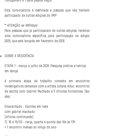
transgênero e 1 para pessoa negra.
Esta convocatória é destinada a pessoas que não tenham
participado de outras edições do IMP.
** ATENÇÃO ex-IMPistas!
Para pessoas que já participaram de outras edições, teremos
uma convocatória específica, para participação na edição
2026, que será lançada em fevereiro de 2026.
SOBRE A RESIDÊNCIA
ETAPA 1 - março à julho de 2026: Pesquisa prática e teórica
em dança
A primeira etapa de trabalho consiste em encontros
investigativos semanais com a artista Juliana Adur, encontros
de escrita com Gabriel Machado e 5 oficinas formativas. São
elas:
Emaranhado - Escritas em rede
com gabriel machado
(oficina continuada)
17, 18 e 19/03 – terça, quarta e quinta das 14h às 17h
+ 1 encontro mensal ao longo do ano