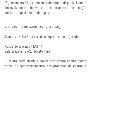
17h, somados a 2 horas semanais de estúdio disponível para o
desenvolvimento individual dos processos de criação
mediante agendamento do espaço.
MOSTRAS DE COMPARTILHAMENTO - LAB_
Serão realizadas 2 mostras de compartilhamento, sendo:
Mostra de processo - LAB_17
Data prevista: 19 e 20 de setembro
O intuito desta Mostra é realizar um “ensaio aberto”, como
forma de compartilhamento dos processos de criação e
amadurecimento das pesquisas. Serão apresentados em
média 5 trabalhos por dia, em formato e horário a ser
combinado.
Mostra final - LAB_18
Data prevista: 10 a 22 de novembro
Serão apresentados 2 trabalhos por dia, em formato de
temporada aberta ao público.
INSCRIÇÕES