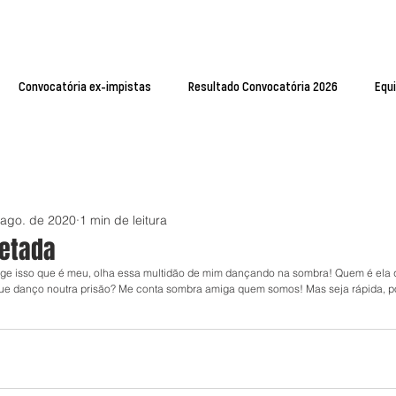
Convocatória ex-impistas
Resultado Convocatória 2026
Equ
 ago. de 2020
1 min de leitura
jetada
ge isso que é meu, olha essa multidão de mim dançando na sombra! Quem é ela 
ue danço noutra prisão? Me conta sombra amiga quem somos! Mas seja rápida, por